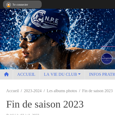
Panneau de gestion des cookies
Se connecter
ACCUEIL
LA VIE DU CLUB
INFOS PRATI
Accueil
2023-2024
Les albums photos
Fin de saison 2023
Fin de saison 2023