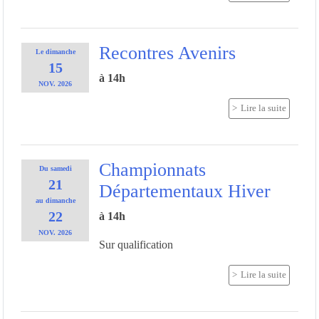
Recontres Avenirs
Le
dimanche
15
à 14h
NOV.
2026
Lire la suite
Championnats
Du
samedi
21
Départementaux Hiver
au
dimanche
22
à 14h
NOV.
2026
Sur qualification
Lire la suite