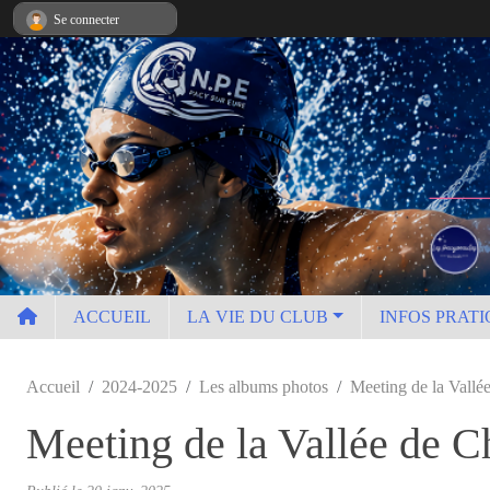
Panneau de gestion des cookies
Se connecter
ACCUEIL
LA VIE DU CLUB
INFOS PRATI
Accueil
2024-2025
Les albums photos
Meeting de la Vallé
Meeting de la Vallée de C