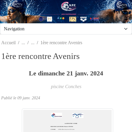
Panneau de gestion des cookies
Accueil
1ère rencontre Avenirs
1ère rencontre Avenirs
Le
dimanche
21
janv.
2024
piscine
Conches
Publié le
09 janv. 2024