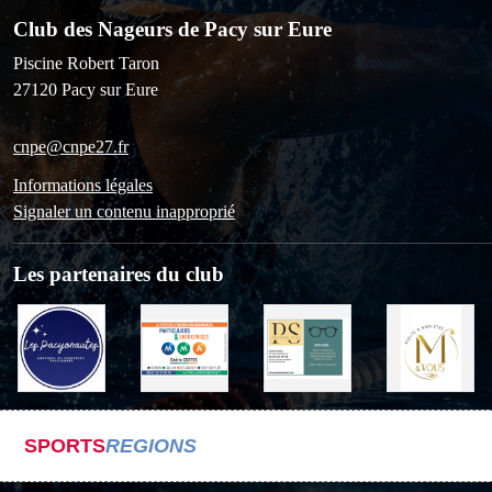
Club des Nageurs de Pacy sur Eure
Piscine Robert Taron
27120
Pacy sur Eure
cnpe@cnpe27.fr
Informations légales
Signaler un contenu inapproprié
Les partenaires du club
SPORTS
REGIONS