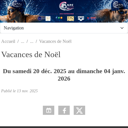
Panneau de gestion des cookies
Accueil
Vacances de Noël
Vacances de Noël
Du
samedi
20
déc.
2025
au
dimanche
04
janv.
2026
Publié le
13 nov. 2025