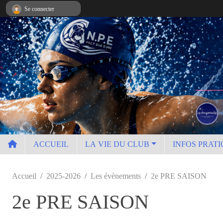
Panneau de gestion des cookies
Se connecter
ACCUEIL
LA VIE DU CLUB
INFOS PRATI
Accueil
2025-2026
Les évènements
2e PRE SAISON
2e PRE SAISON