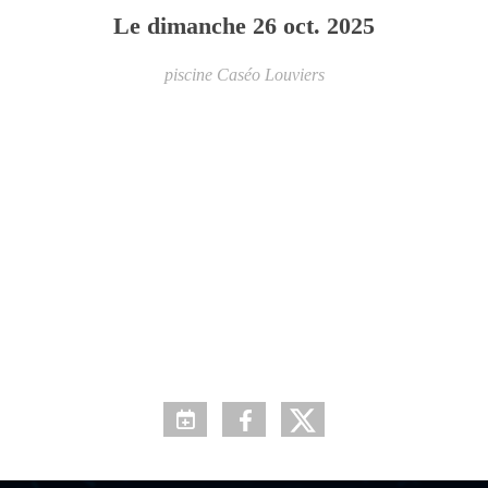
Le
dimanche
26
oct.
2025
piscine Caséo
Louviers