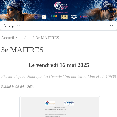
Panneau de gestion des cookies
Accueil
3e MAITRES
3e MAITRES
Le
vendredi
16
mai
2025
Piscine Espace Nautique La Grande Garenne
Saint Marcel
- à 19h30
Publié le
08 déc. 2024