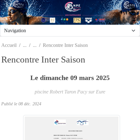
Panneau de gestion des cookies
Accueil
Rencontre Inter Saison
Rencontre Inter Saison
Le
dimanche
09
mars
2025
piscine Robert Taron
Pacy sur Eure
Publié le
08 déc. 2024