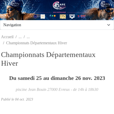
Panneau de gestion des cookies
Accueil
Championnats Départementaux Hiver
Championnats Départementaux
Hiver
Du
samedi
25
au
dimanche
26
nov.
2023
piscine Jean Bouin
27000
Evreux
- de 14h à 18h30
Publié le
04 oct. 2023