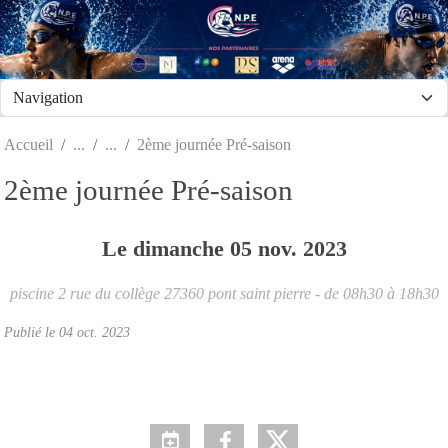
Panneau de gestion des cookies
Accueil
2ème journée Pré-saison
2ème journée Pré-saison
Le
dimanche
05
nov.
2023
piscine 2 rue du collège
27360
pont saint pierre
- de 08h30 à 18h30
Publié le
04 oct. 2023